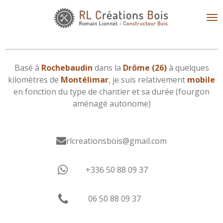
Passer
au
contenu
principal
Basé à
Rochebaudin
dans la
Drôme (26)
à quelques
kilomètres de
Montélimar
, je suis relativement
mobile
en fonction du type de chantier et sa durée (fourgon
aménagé autonome)
rlcreationsbois@gmail.com
+336 50 88 09 37
06 50 88 09 37